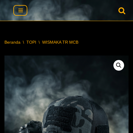
Lompat
ke
konten
Beranda
\
TOPI
\
WISMAKA TR MCB